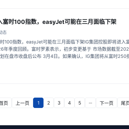
入富时100指数，easyJet可能在三月面临下架
动态
时100指数，easyJet可能在三月面临下架IG集团控股即将进
026年季度回顾。富时罗素表示，初步变更基于 市场数据截至202
在盘市收盘后公布 3月4日。如果确认，IG集团将从富时250指数
1
2
3
4
5
···
首页
上一页
下一页
尾