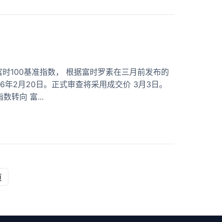
入富时100基准指数， 根据富时罗素在三月前发布的
6年2月20日。正式审查将采用成交价 3月3日。
转向 富...
页