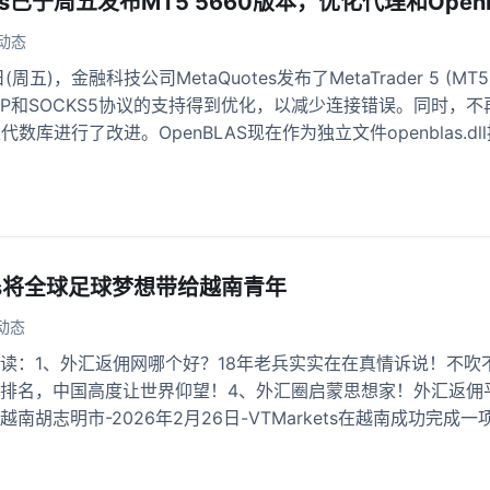
tes已于周五发布MT5 5660版本，优化代理和Open
动态
日(周五)，金融科技公司MetaQuotes发布了MetaTrader 5
TP和SOCKS5协议的支持得到优化，以减少连接错误。同时，不
性代数库进行了改进。OpenBLAS现在作为独立文件openblas.dl
kets将全球足球梦想带给越南青年
动态
读：1、外汇返佣网哪个好？18年老兵实实在在真情诉说！不吹不
排名，中国高度让世界仰望！4、外汇圈启蒙思想家！外汇返佣平台排
南胡志明市-2026年2月26日-VTMarkets在越南成功完成一项