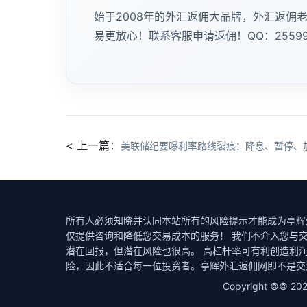
始于2008年的外汇返佣大品牌，外汇返佣
易更放心！联系客服申请返佣！QQ：25599
< 上一篇：
美联储纪要曝利率路线裂痕：降息、暂停、
所有人必须知晓并认同本站所有的风险提示才能成为亭辉
仅提供咨询和降低您交易成本的服务！ 我们不介入您与
潜在回报，但潜在风险也很高。 高杠杆率可有利创造利
险，因此不适合每一位投资者。亭辉外汇返佣网即不是交
Copyright ©©