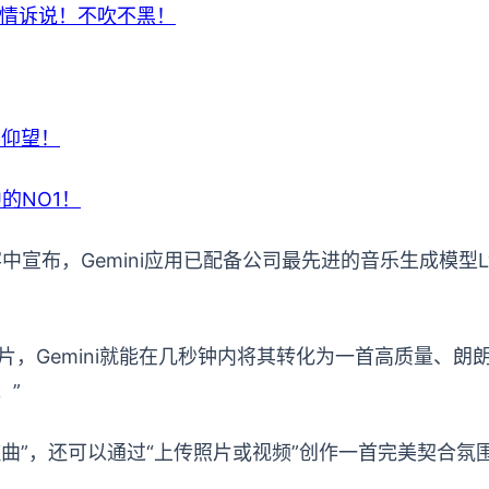
真情诉说！不吹不黑！
界仰望！
的NO1！
宣布，Gemini应用已配备公司最先进的音乐生成模型Ly
片，Gemini就能在几秒钟内将其转化为一首高质量、
灵感。”
转歌曲”，还可以通过“上传照片或视频”创作一首完美契合氛