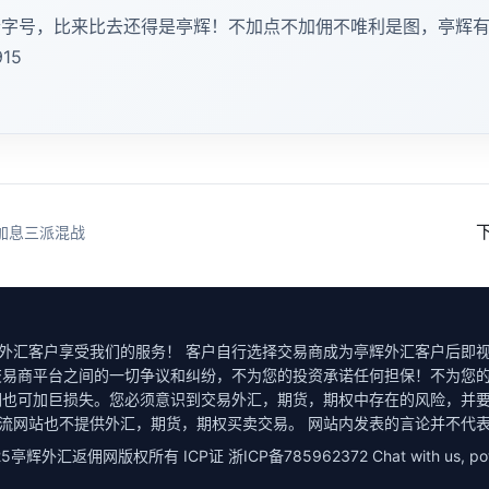
老字号，比来比去还得是亭辉！不加点不加佣不唯利是图，亭辉
15
加息三派混战
外汇客户享受我们的服务！ 客户自行选择交易商成为亭辉外汇客户后即视
交易商平台之间的一切争议和纠纷，不为您的投资承诺任何担保！不为您的
润也可加巨损失。您必须意识到交易外汇，期货，期权中存在的风险，并要
流网站也不提供外汇，期货，期权买卖交易。 网站内发表的言论并不代
 2025亭辉外汇返佣网版权所有 ICP证 浙ICP备785962372
Chat with us, 