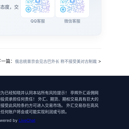
有态度，交
QQ客服
微信客服
下一篇：
>
俄总统普京会见古巴外长 称不接受美对古制裁
为已经知晓并认同本站所有风险提示！ 亭辉外汇返佣网
投资承担任何责任！ 外汇、期货、期权交易具有巨大的
接受此风险条约方可进入交易市场。 外汇交易存在高风
表任何账户将会或可能实现利润或亏损。
powered by
LiveChat