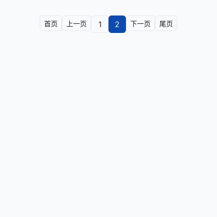
首页
上一页
1
2
下一页
尾页